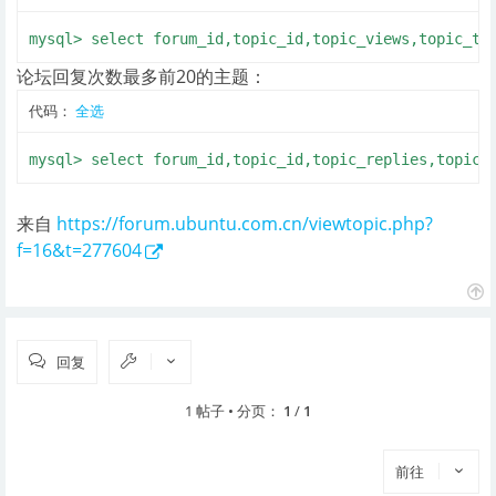
mysql> select forum_id,topic_id,topic_views,topic_ti
论坛回复次数最多前20的主题：
代码：
全选
mysql> select forum_id,topic_id,topic_replies,topic_
来自
https://forum.ubuntu.com.cn/viewtopic.php?
f=16&t=277604
页
首
回复
1 帖子 • 分页：
1
/
1
前往