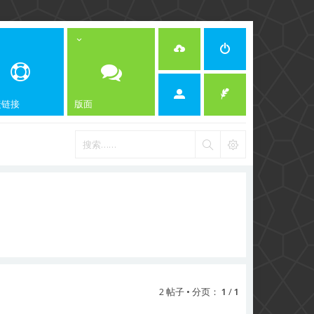
捷链接
版面
2 帖子 • 分页：
1
/
1