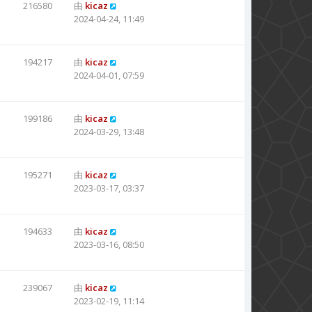
216580
由
kicaz
2024-04-24, 11:49
194217
由
kicaz
2024-04-01, 07:59
199186
由
kicaz
2024-03-29, 13:48
195271
由
kicaz
2023-03-17, 03:37
194633
由
kicaz
2023-03-16, 08:50
239067
由
kicaz
2023-02-19, 11:14