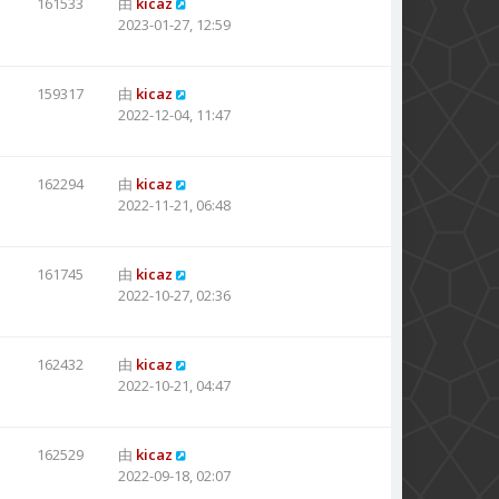
161533
由
kicaz
2023-01-27, 12:59
159317
由
kicaz
2022-12-04, 11:47
162294
由
kicaz
2022-11-21, 06:48
161745
由
kicaz
2022-10-27, 02:36
162432
由
kicaz
2022-10-21, 04:47
162529
由
kicaz
2022-09-18, 02:07