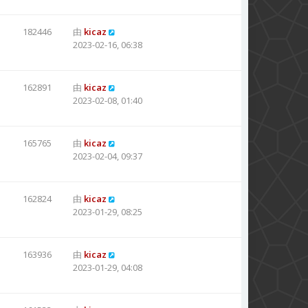
182446
由
kicaz
2023-02-16, 06:38
162891
由
kicaz
2023-02-08, 01:40
165765
由
kicaz
2023-02-04, 09:37
162824
由
kicaz
2023-01-29, 08:25
163936
由
kicaz
2023-01-29, 04:08