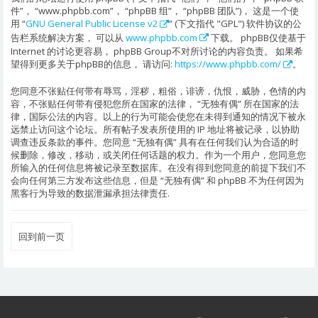
件”， “www.phpbb.com”， “phpBB 组”， “phpBB 团队”)， 这是一个使
用 “
GNU General Public License v2
” (下文指代 "GPL") 软件协议的公
告栏系统解决方案， 可以从
www.phpbb.com
下载。 phpBB仅使基于
Internet 的讨论更容易， phpBB Group不对所讨论的内容负责。 如果希
望得到更多关于phpBB的信息， 请访问:
https://www.phpbb.com/
。
您同意不张贴任何带有辱骂，淫秽，粗俗，诽谤，仇恨，威胁，色情的内
容，不张贴任何带有侵犯您所在国家的法律， “无独有偶” 所在国家的法
律，国际公法的内容。以上的行为可能会使您在未得到通知的情况下被永
远禁止访问这个论坛。所有帖子发表所使用的 IP 地址将被记录，以协助
调查违反条款的事件。您同意 “无独有偶” 具有在任何我们认为合适的时
候删除，修改，移动，或关闭任何话题的权力。作为一个用户，您同意您
所输入的任何信息将被记录至数据库。在没有得到您同意的前提下我们不
会向任何第三方发布这些信息，但是 “无独有偶” 和 phpBB 不为任何因为
黑客行为导致的数据泄漏承担法律责任.
回到前一页