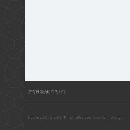
所有显示的时间为
UTC
Powered by
phpBB ®
| phpBB3 theme by
KomiDesign