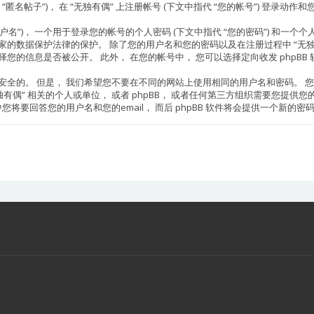
匿名帖子”)， 在 “无独有偶” 上注册帐号 (下文中指代 “您的帐号”) 登录动作和
， 一个用于登录您的帐号的个人密码 (下文中指代 “您的密码”) 和一个个人的， 有效
家的数据保护法律的保护。 除了您的用户名和您的密码以及在注册过程中 “无独有
您的信息是否被公开。 此外， 在您的帐号中， 您可以选择定向收发 phpBB 软
是安全的。 但是， 我们希望您不要在不同的网站上使用相同的用户名和密码。 您
偶” 相关的个人或单位， 或者 phpBB， 或者任何第三方组织需要您提供您的密
您将要回答您的用户名和您的email， 而后 phpBB 软件将会提供一个新的