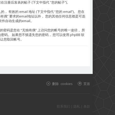
您在注册后发表的帖子 (下文中指代 “您的帖子”)。
的 email 地址 (下文中指代 “您的 email”)。 您在
偶” 要求的email地址以外， 您的其他任何信息都是可选
件自动生成的email。
的密码是您在 “无独有偶” 上访问您的帐号的唯一途径， 所
码。 如果您不慎遗失您的密码， 您可以使用 phpBB 软
密码让您取回帐号。
删除 cookies
页首
联系我们
|
隐私
|
条款