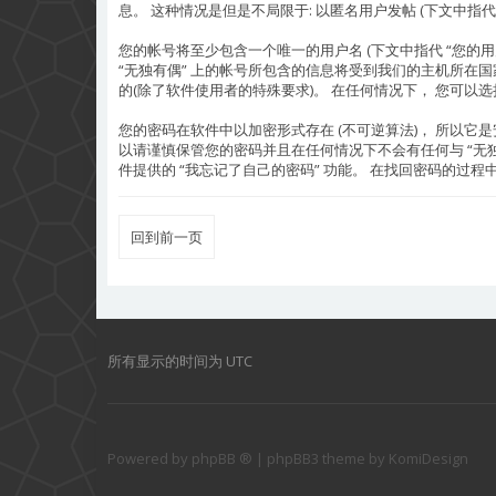
息。 这种情况是但是不局限于: 以匿名用户发帖 (下文中指代 “
您的帐号将至少包含一个唯一的用户名 (下文中指代 “您的用户名”)
“无独有偶” 上的帐号所包含的信息将受到我们的主机所在国
的(除了软件使用者的特殊要求)。 在任何情况下， 您可以选择
您的密码在软件中以加密形式存在 (不可逆算法)， 所以它
以请谨慎保管您的密码并且在任何情况下不会有任何与 “无独有
件提供的 “我忘记了自己的密码” 功能。 在找回密码的过程中
回到前一页
所有显示的时间为
UTC
Powered by
phpBB ®
| phpBB3 theme by
KomiDesign