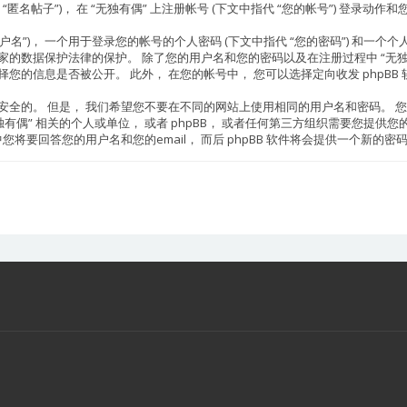
匿名帖子”)， 在 “无独有偶” 上注册帐号 (下文中指代 “您的帐号”) 登录动作和
， 一个用于登录您的帐号的个人密码 (下文中指代 “您的密码”) 和一个个人的， 有效
家的数据保护法律的保护。 除了您的用户名和您的密码以及在注册过程中 “无独有
您的信息是否被公开。 此外， 在您的帐号中， 您可以选择定向收发 phpBB 软
是安全的。 但是， 我们希望您不要在不同的网站上使用相同的用户名和密码。 您
偶” 相关的个人或单位， 或者 phpBB， 或者任何第三方组织需要您提供您的密
您将要回答您的用户名和您的email， 而后 phpBB 软件将会提供一个新的