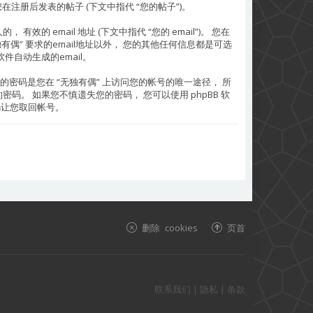
您在注册后发表的帖子 (下文中指代 “您的帖子”)。
的 email 地址 (下文中指代 “您的 email”)。 您在
偶” 要求的email地址以外， 您的其他任何信息都是可选
件自动生成的email。
的密码是您在 “无独有偶” 上访问您的帐号的唯一途径， 所
码。 如果您不慎遗失您的密码， 您可以使用 phpBB 软
密码让您取回帐号。
删除 cookies
页首
联系我们
|
隐私
|
条款