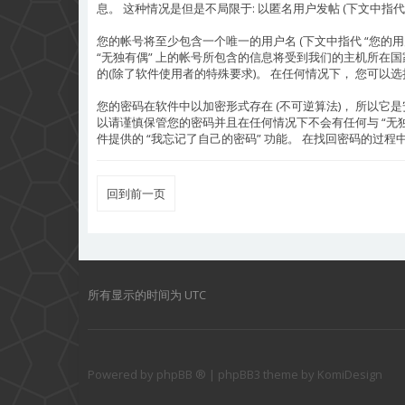
息。 这种情况是但是不局限于: 以匿名用户发帖 (下文中指代 “
您的帐号将至少包含一个唯一的用户名 (下文中指代 “您的用户名”)
“无独有偶” 上的帐号所包含的信息将受到我们的主机所在国
的(除了软件使用者的特殊要求)。 在任何情况下， 您可以选择
您的密码在软件中以加密形式存在 (不可逆算法)， 所以它
以请谨慎保管您的密码并且在任何情况下不会有任何与 “无独有
件提供的 “我忘记了自己的密码” 功能。 在找回密码的过程中
回到前一页
所有显示的时间为
UTC
Powered by
phpBB ®
| phpBB3 theme by
KomiDesign