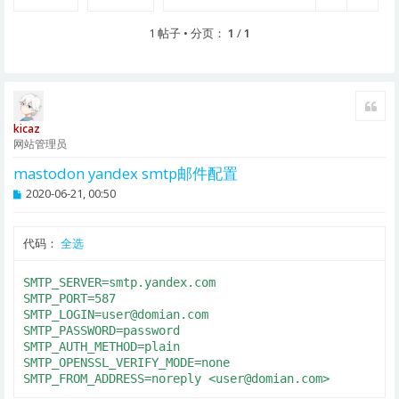
1 帖子 • 分页：
1
/
1
引用
kicaz
网站管理员
mastodon yandex smtp邮件配置
帖
2020-06-21, 00:50
子
代码：
全选
SMTP_SERVER=smtp.yandex.com

SMTP_LOGIN=user@domian.com
SMTP_PASSWORD=password

SMTP_AUTH_METHOD=plain

SMTP_OPENSSL_VERIFY_MODE=none

SMTP_FROM_ADDRESS=noreply <
user@domian.com