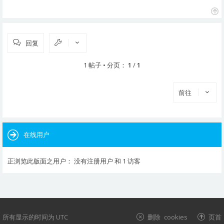
页
首
回复
1 帖子 • 分页：
1
/
1
前往
在线用户
正浏览此版面之用户： 没有注册用户 和 1 访客
所有显示的时间为
UTC
删除 cookies
页首