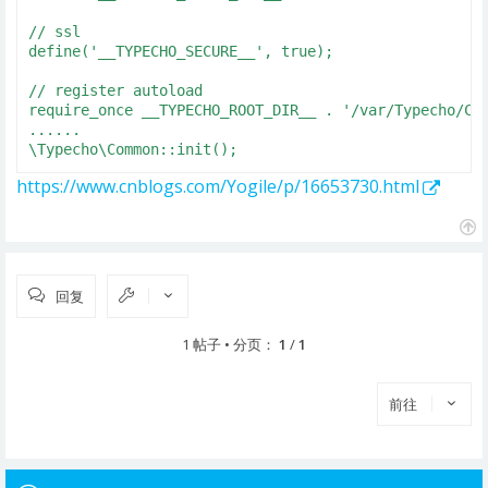
// ssl

define('__TYPECHO_SECURE__', true);

// register autoload

require_once __TYPECHO_ROOT_DIR__ . '/var/Typecho/Com
......

\Typecho\Common::init();
https://www.cnblogs.com/Yogile/p/16653730.html
页
首
回复
1 帖子 • 分页：
1
/
1
前往