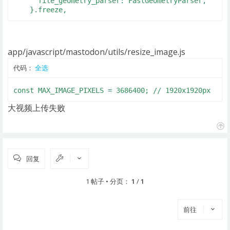
      file_geometry_parser: FastGeometryParser,

    }.freeze,
app/javascript/mastodon/utils/resize_image.js
代码：
全选
const MAX_IMAGE_PIXELS = 3686400; // 1920x1920px
大视频上传失败
页
首
回复
1 帖子 • 分页：
1
/
1
前往