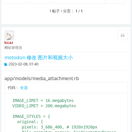
1 帖子 • 分页：
1
/
1
引用
kicaz
网站管理员
mstodon 修改 图片和视频大小
帖
2023-02-08, 01:40
子
app/models/media_attachment.rb
代码：
全选
  IMAGE_LIMIT = 16.megabytes

  VIDEO_LIMIT = 200.megabytes

  IMAGE_STYLES = {

    original: {

      pixels: 3_686_400, # 1920x1920px
