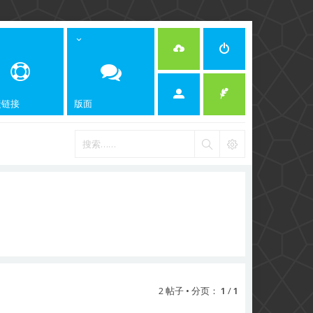
捷链接
版面
2 帖子 • 分页：
1
/
1