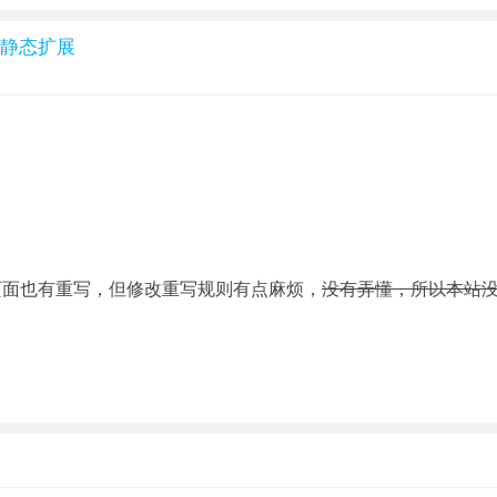
BB 伪静态扩展
息页面也有重写，但修改重写规则有点麻烦，
没有弄懂，所以本站