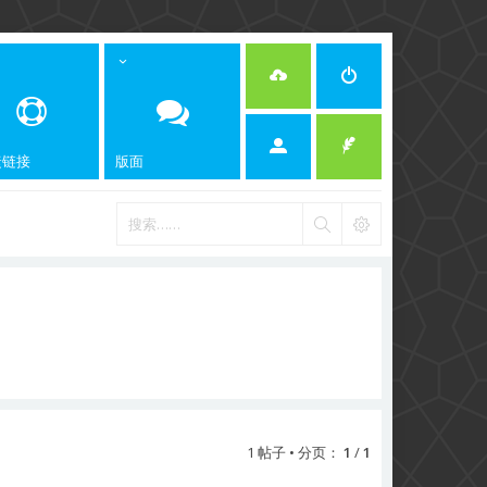
捷链接
版面
1 帖子 • 分页：
1
/
1