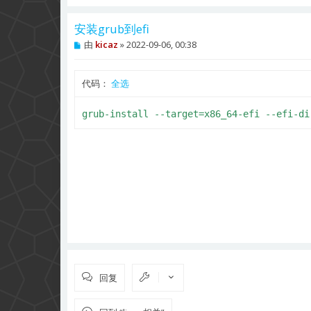
安装grub到efi
帖
由
kicaz
»
2022-09-06, 00:38
子
代码：
全选
grub-install --target=x86_64-efi --efi-di
回复