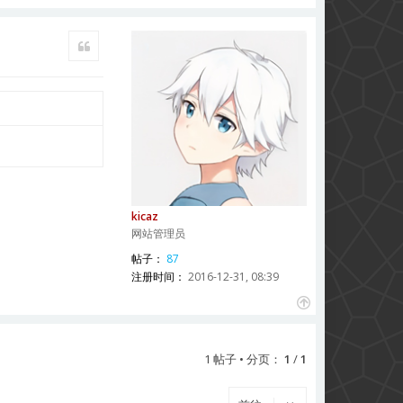
引用
kicaz
网站管理员
帖子：
87
注册时间：
2016-12-31, 08:39
页
首
1 帖子 • 分页：
1
/
1