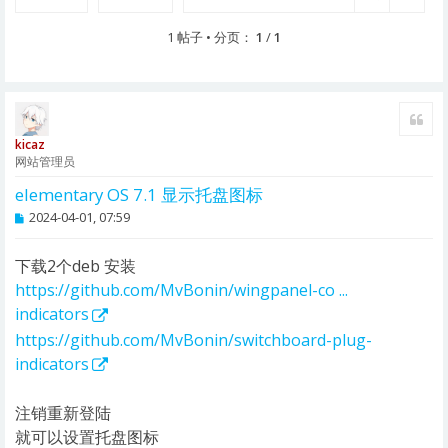
1 帖子 • 分页：
1
/
1
引用
kicaz
网站管理员
elementary OS 7.1 显示托盘图标
帖
2024-04-01, 07:59
子
下载2个deb 安装
https://github.com/MvBonin/wingpanel-co ...
indicators
https://github.com/MvBonin/switchboard-plug-
indicators
注销重新登陆
就可以设置托盘图标