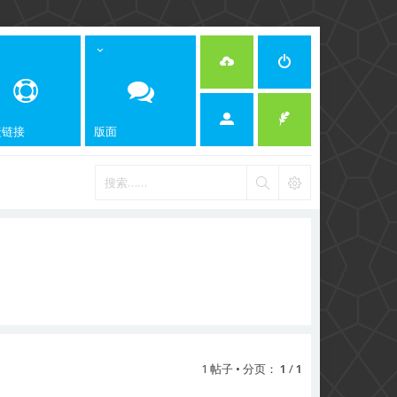
捷链接
版面
1 帖子 • 分页：
1
/
1