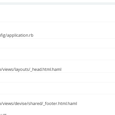
fig/application.rb
p/views/layouts/_head.html.haml
p/views/devise/shared/_footer.html.haml