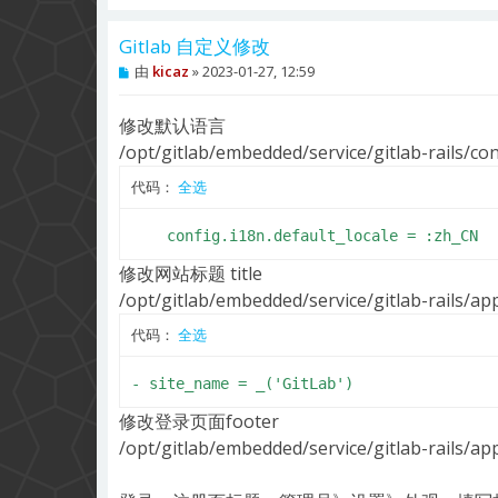
Gitlab 自定义修改
帖
由
kicaz
»
2023-01-27, 12:59
子
修改默认语言
/opt/gitlab/embedded/service/gitlab-rails/con
代码：
全选
    config.i18n.default_locale = :zh_CN
修改网站标题 title
/opt/gitlab/embedded/service/gitlab-rails/ap
代码：
全选
- site_name = _('GitLab')
修改登录页面footer
/opt/gitlab/embedded/service/gitlab-rails/ap