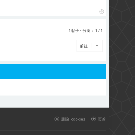
页
首
1 帖子 • 分页：
1
/
1
前往
删除 cookies
页首