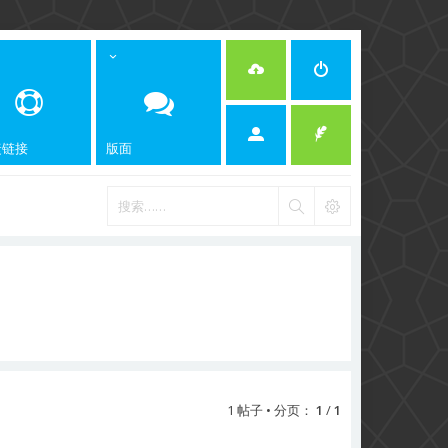
捷链接
版面
1 帖子 • 分页：
1
/
1