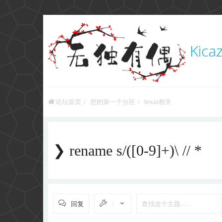
Kica
论坛首页
您的第一个分区
linux相关
❯ rename s/([0-9]+)\ // *
回复