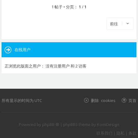
1 帖子 • 分页：
1
/
1
前往
在线用户
正浏览此版面之用户： 没有注册用户 和 2 访客
所有显示的时间为
UTC
删除 cookies
页首
Powered by
phpBB ®
| phpBB3 theme by
KomiDesign
联系我们
|
隐私
|
条款