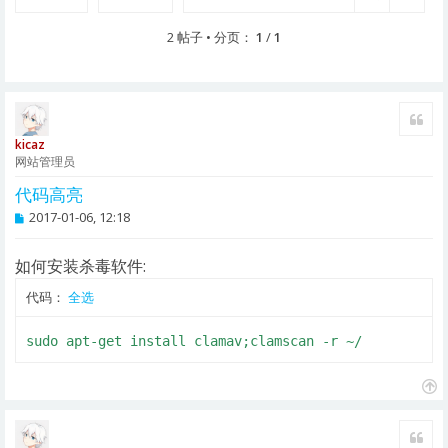
2 帖子 • 分页：
1
/
1
引用
kicaz
网站管理员
代码高亮
帖
2017-01-06, 12:18
子
如何安装杀毒软件:
代码：
全选
sudo apt-get install clamav;clamscan -r ~/
页
首
引用