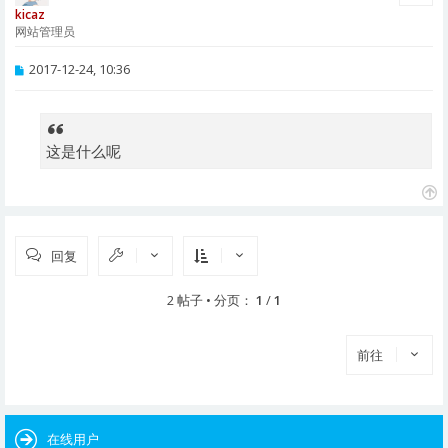
kicaz
网站管理员
帖
2017-12-24, 10:36
子
这是什么呢
页
首
回复
2 帖子 • 分页：
1
/
1
前往
在线用户