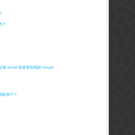
？
色？
mail 或者冒犯我的 email!
删除用户？