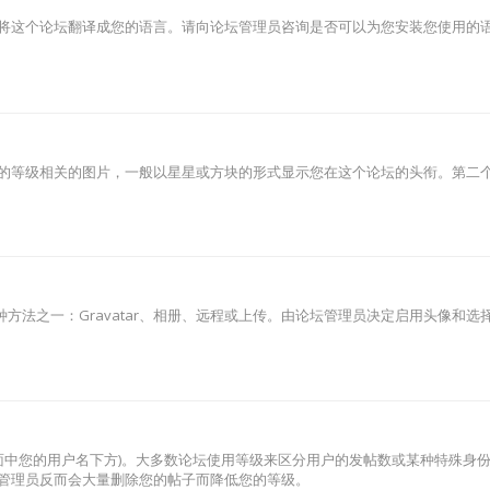
将这个论坛翻译成您的语言。请向论坛管理员咨询是否可以为您安装您使用的
的等级相关的图片，一般以星星或方块的形式显示您在这个论坛的头衔。第二
种方法之一：Gravatar、相册、远程或上传。由论坛管理员决定启用头像和
页面中您的用户名下方)。大多数论坛使用等级来区分用户的发帖数或某种特殊身
管理员反而会大量删除您的帖子而降低您的等级。