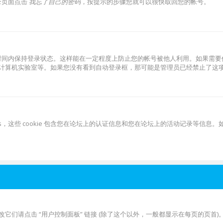
录页面点击
我忘了自己的密码
，按提示的步骤您就可以很快取回您的帐号。
时间内保持登录状态。这样能在一定程度上防止您的帐号被他人利用。如果需要
计算机实验室等。如果您没有看到自动登录框，那可能是管理员已经禁止了这
cookies，这些 cookie 包含您在论坛上的认证信息和您在论坛上的活动记录等信
修改它们请点击 “用户控制面板” 链接 (除了这个以外，一般都显示在每页的页