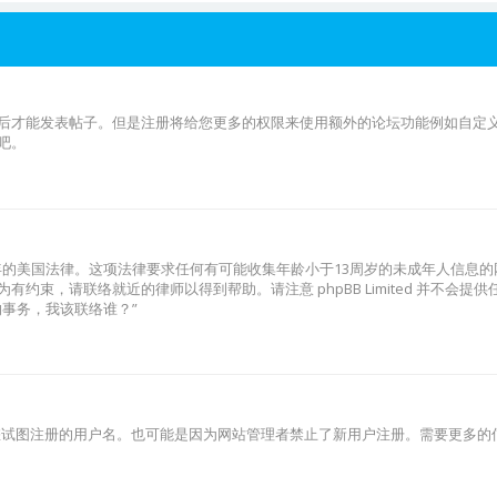
后才能发表帖子。但是注册将给您更多的权限来使用额外的论坛功能例如自定义头
吧。
98年的美国法律。这项法律要求任何有可能收集年龄小于13周岁的未成年人信
约束，请联络就近的律师以得到帮助。请注意 phpBB Limited 并不会
事务，我该联络谁？”
了您试图注册的用户名。也可能是因为网站管理者禁止了新用户注册。需要更多