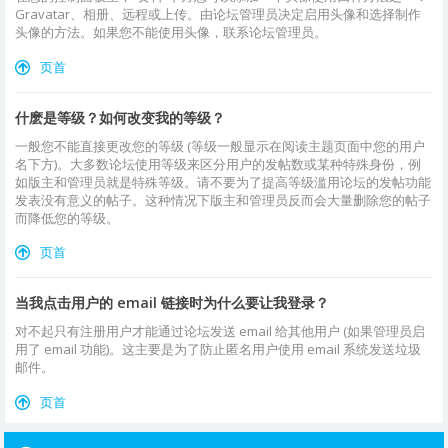
Gravatar、相册、远程或上传。由论坛管理员决定启用头像和选择制作
头像的方法。如果您不能使用头像，联系论坛管理员。
页首
什麽是等级？如何改变我的等级？
一般您不能直接更改您的等级 (等级一般显示在阅读主题页面中您的用户
名下方)。大多数论坛使用等级来区分用户的发帖数或某种特殊身份，例
如版主和管理员就是特殊等级。请不要为了提高等级滥用论坛的发帖功能
发表没有意义的帖子。这种情况下版主和管理员反而会大量删除您的帖子
而降低您的等级。
页首
当我点击用户的 email 链接时为什么要让我登录？
对不起只有注册用户才能通过论坛发送 email 给其他用户 (如果管理员启
用了 email 功能)。这主要是为了防止匿名用户使用 email 系统发送垃圾
邮件。
页首