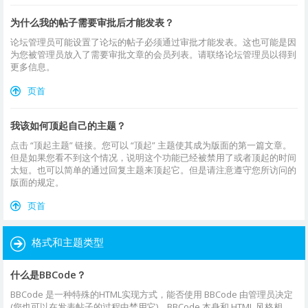
为什么我的帖子需要审批后才能发表？
论坛管理员可能设置了论坛的帖子必须通过审批才能发表。这也可能是因
为您被管理员放入了需要审批文章的会员列表。请联络论坛管理员以得到
更多信息。
页首
我该如何顶起自己的主题？
点击 “顶起主题” 链接。您可以 “顶起” 主题使其成为版面的第一篇文章。
但是如果您看不到这个情况，说明这个功能已经被禁用了或者顶起的时间
太短。也可以简单的通过回复主题来顶起它。但是请注意遵守您所访问的
版面的规定。
页首
格式和主题类型
什么是BBCode？
BBCode 是一种特殊的HTML实现方式，能否使用 BBCode 由管理员决定
(您也可以在发表帖子的过程中禁用它)。BBCode 本身和 HTML 风格相