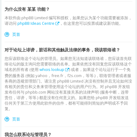
为什么没有 某某 功能？
本软件由 phpBB Limited 编写和授权，如果您认为某个功能需要被添加，
请访问
phpBB Ideas Centre
，在这里您可以投票或建议新功能。
页首
对于论坛上诽谤，脏话和其他触及法律的事务，我该联络谁？
您应该联络这个论坛的管理员。如果您无法知道该联络谁，您应该首先联
络论坛的版主询问您需要联络的名单。如果依然没有回复您应该联络这个
域名的所有者 (使用
whois lookup
) 或者，如果这个论坛运行于一个免
费的服务器 (例如 yahoo，free.fr，f2s.com，等等.)，联络管理者或者服
务商的违规管理部门。请注意 phpBB Limited 决没有控制并且无论如何没
有相关的责任和义务来管理使用这个论坛的用户行为。对 phpBB 开发组
发布任何与 phpbb.com 网站没有直接关系的法律声明 (服务中断，连带
责任，诽谤，等等.) 都是没有任何意义的。如果您给 phpBB 开发组发送
任何关于第三方使用此软件的信件，都有可能得到简短的声明或不予回
复。
页首
我怎么联系论坛管理员？