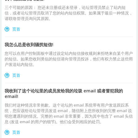
三个可能的原因： 您还未注册或还未登录，论坛管理员禁止了站内短
信，或者论坛管理员取消了您的站内短信权限。如果属于最后一种情况，
请联络管理员询问其原因。
页首
我怎么总是收到骚扰短信!
您可以在用户控制面板中通过设定站内短信接收规则来拒绝来自某个用户
的短信。如果您收到类似的短信请向管理员投诉，他们有权力禁止这些用
户发送站内短信。
页首
我收到了这个论坛里的成员发给我的垃圾 email 或者冒犯我的
email!
我们对这种情况非常抱歉。这个论坛的 email 系统带有用户发送跟踪系
统，您应该给论坛管理员发送 email，随信附上您所收到的完整 email 说
明您遭遇到的情况。完整的 email 非常重要，因为其中包含了 email 头信
息 (发送 email 的用户的细节)。他们会受到相应的处罚。
页首