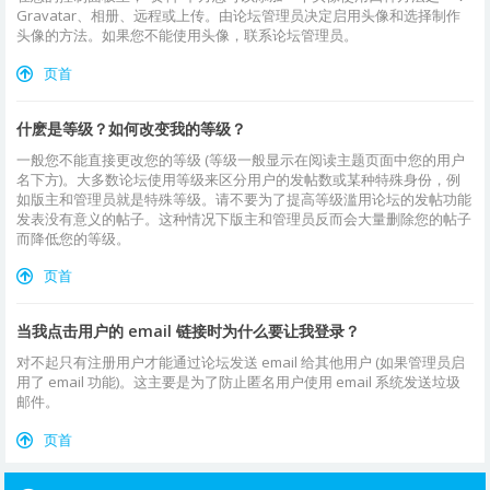
Gravatar、相册、远程或上传。由论坛管理员决定启用头像和选择制作
头像的方法。如果您不能使用头像，联系论坛管理员。
页首
什麽是等级？如何改变我的等级？
一般您不能直接更改您的等级 (等级一般显示在阅读主题页面中您的用户
名下方)。大多数论坛使用等级来区分用户的发帖数或某种特殊身份，例
如版主和管理员就是特殊等级。请不要为了提高等级滥用论坛的发帖功能
发表没有意义的帖子。这种情况下版主和管理员反而会大量删除您的帖子
而降低您的等级。
页首
当我点击用户的 email 链接时为什么要让我登录？
对不起只有注册用户才能通过论坛发送 email 给其他用户 (如果管理员启
用了 email 功能)。这主要是为了防止匿名用户使用 email 系统发送垃圾
邮件。
页首