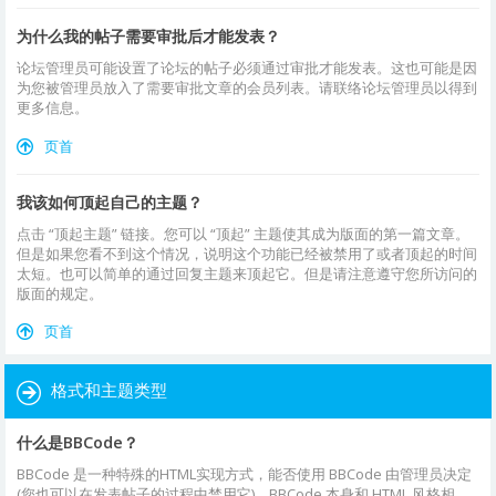
为什么我的帖子需要审批后才能发表？
论坛管理员可能设置了论坛的帖子必须通过审批才能发表。这也可能是因
为您被管理员放入了需要审批文章的会员列表。请联络论坛管理员以得到
更多信息。
页首
我该如何顶起自己的主题？
点击 “顶起主题” 链接。您可以 “顶起” 主题使其成为版面的第一篇文章。
但是如果您看不到这个情况，说明这个功能已经被禁用了或者顶起的时间
太短。也可以简单的通过回复主题来顶起它。但是请注意遵守您所访问的
版面的规定。
页首
格式和主题类型
什么是BBCode？
BBCode 是一种特殊的HTML实现方式，能否使用 BBCode 由管理员决定
(您也可以在发表帖子的过程中禁用它)。BBCode 本身和 HTML 风格相