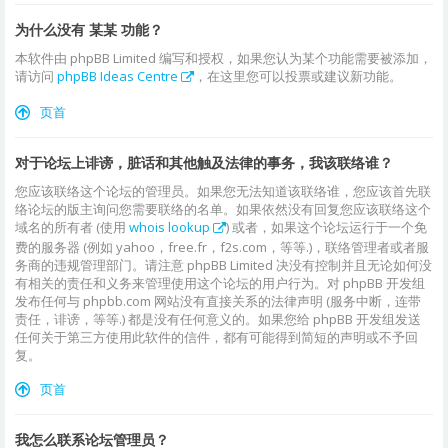
为什么没有 某某 功能？
本软件由 phpBB Limited 编写和授权，如果您认为某个功能需要被添加，
请访问
phpBB Ideas Centre
，在这里您可以投票或建议新功能。
页首
对于论坛上诽谤，脏话和其他触及法律的事务，我该联络谁？
您应该联络这个论坛的管理员。如果您无法知道该联络谁，您应该首先联
络论坛的版主询问您需要联络的名单。如果依然没有回复您应该联络这个
域名的所有者 (使用
whois lookup
) 或者，如果这个论坛运行于一个免
费的服务器 (例如 yahoo，free.fr，f2s.com，等等.)，联络管理者或者服
务商的违规管理部门。请注意 phpBB Limited 决没有控制并且无论如何没
有相关的责任和义务来管理使用这个论坛的用户行为。对 phpBB 开发组
发布任何与 phpbb.com 网站没有直接关系的法律声明 (服务中断，连带
责任，诽谤，等等.) 都是没有任何意义的。如果您给 phpBB 开发组发送
任何关于第三方使用此软件的信件，都有可能得到简短的声明或不予回
复。
页首
我怎么联系论坛管理员？