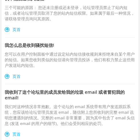
三个可能的原因： 您还未注册或还未登录，论坛管理员禁止了站内短
信，或者论坛管理员取消了您的站内短信权限。如果属于最后一种情况，
请联络管理员询问其原因。
页首
我怎么总是收到骚扰短信!
您可以在用户控制面板中通过设定站内短信接收规则来拒绝来自某个用户
的短信。如果您收到类似的短信请向管理员投诉，他们有权力禁止这些用
户发送站内短信。
页首
我收到了这个论坛里的成员发给我的垃圾 email 或者冒犯我的
email!
我们对这种情况非常抱歉。这个论坛的 email 系统带有用户发送跟踪系
统，您应该给论坛管理员发送 email，随信附上您所收到的完整 email 说
明您遭遇到的情况。完整的 email 非常重要，因为其中包含了 email 头信
息 (发送 email 的用户的细节)。他们会受到相应的处罚。
页首