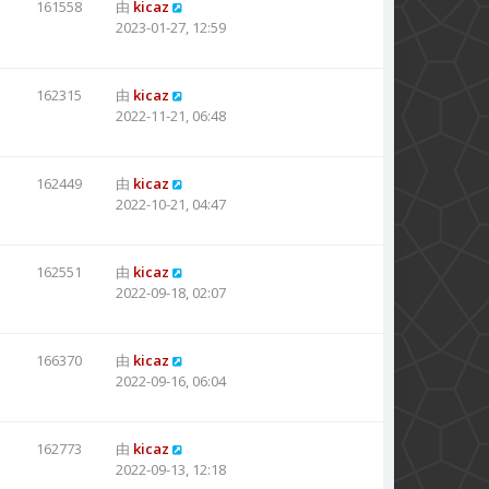
161558
由
kicaz
2023-01-27, 12:59
162315
由
kicaz
2022-11-21, 06:48
162449
由
kicaz
2022-10-21, 04:47
162551
由
kicaz
2022-09-18, 02:07
166370
由
kicaz
2022-09-16, 06:04
162773
由
kicaz
2022-09-13, 12:18