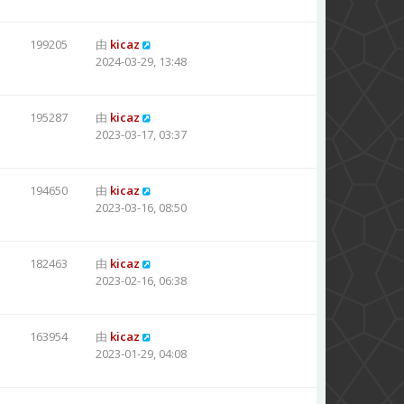
199205
由
kicaz
2024-03-29, 13:48
195287
由
kicaz
2023-03-17, 03:37
194650
由
kicaz
2023-03-16, 08:50
182463
由
kicaz
2023-02-16, 06:38
163954
由
kicaz
2023-01-29, 04:08