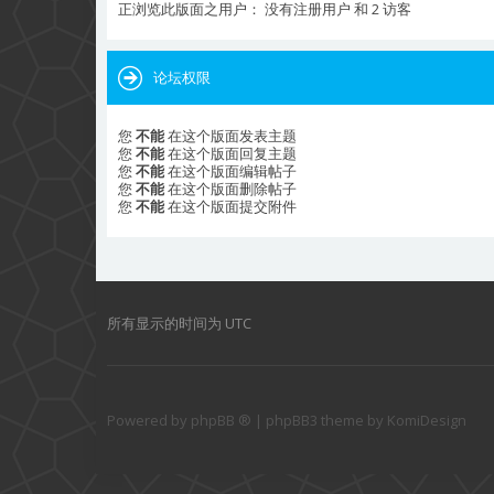
正浏览此版面之用户： 没有注册用户 和 2 访客
论坛权限
您
不能
在这个版面发表主题
您
不能
在这个版面回复主题
您
不能
在这个版面编辑帖子
您
不能
在这个版面删除帖子
您
不能
在这个版面提交附件
所有显示的时间为
UTC
Powered by
phpBB ®
| phpBB3 theme by
KomiDesign