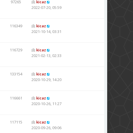
97265
由
kicaz
2022-07-20, 05:59
116349
由
kicaz
2021-10-14, 03:31
116729
由
kicaz
2021-02-13, 02:33
133154
由
kicaz
2020-10-29, 14:20
116661
由
kicaz
2020-10-26, 11:27
117115
由
kicaz
2020-09-26, 09:06