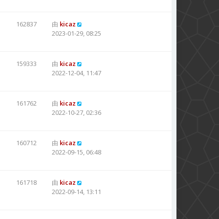
162837
由
kicaz
2023-01-29, 08:25
159333
由
kicaz
2022-12-04, 11:47
161762
由
kicaz
2022-10-27, 02:36
160712
由
kicaz
2022-09-15, 06:48
161718
由
kicaz
2022-09-14, 13:11