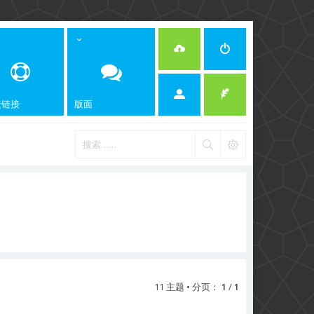
捷链接
版面
11 主题 • 分页：
1
/
1